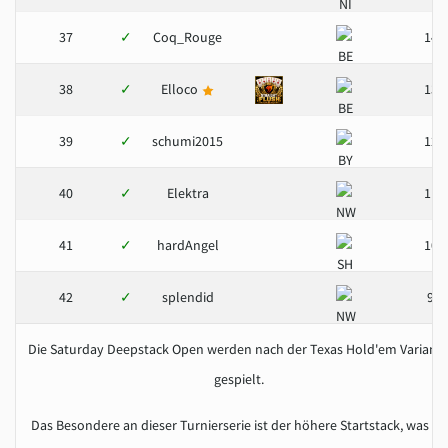
37
✓
Coq_Rouge
14
38
✓
Elloco
13
39
✓
schumi2015
12
40
✓
Elektra
11
41
✓
hardAngel
10
42
✓
splendid
9
Die Saturday Deepstack Open werden nach der Texas Hold'em Variant
gespielt.
Das Besondere an dieser Turnierserie ist der höhere Startstack, was zu