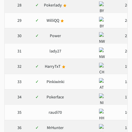
28
✓
Pokerlady
26
29
✓
WilliQQ
24
30
✓
Power
22
31
lady27
20
32
✓
HarryTxT
19
33
✓
Pinkiwinki
18
34
✓
Pokerface
17
35
raudi70
16
36
✓
MrHunter
15