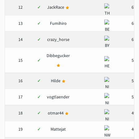
12
✓
JackRace
67
13
✓
Fumihiro
64
14
✓
crazy_horse
61
Dibbegucker
15
✓
58
16
✓
Hilde
55
17
✓
vogtlaender
52
18
✓
otmar44
49
19
✓
Mattejat
46