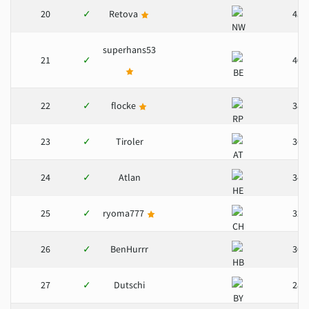
20
✓
Retova
43
superhans53
21
✓
40
22
✓
flocke
38
23
✓
Tiroler
36
24
✓
Atlan
34
25
✓
ryoma777
32
26
✓
BenHurrr
30
27
✓
Dutschi
28