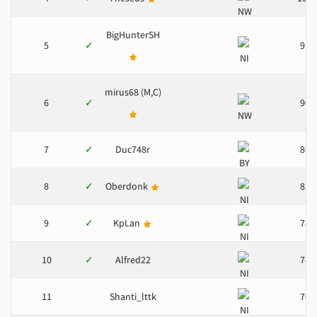
BigHunterSH
5
✓
95
mirus68 (M,C)
6
✓
90
7
✓
Duc748r
86
8
✓
Oberdonk
82
9
✓
KpLan
78
10
✓
Alfred22
74
11
Shanti_lttk
70