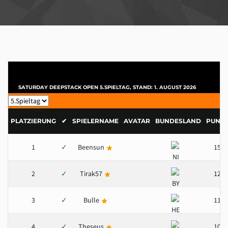
SATURDAY DEEPSTACK OPEN 5.SPIELTAG, STAND: 1. AUGUST 2026
PLATZIERUNG
✔
SPIELERNAME
AVATAR
BUNDESLAND
PUNKT
1
✓
Beensun
150
2
✓
Tirak57
125
3
✓
Bulle
110
4
✓
Theseus
100