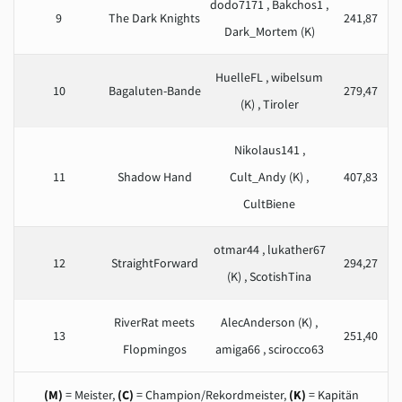
dodo7171 , Bakchos1 ,
9
The Dark Knights
241,87
Dark_Mortem (K)
HuelleFL , wibelsum
10
Bagaluten-Bande
279,47
(K) , Tiroler
Nikolaus141 ,
11
Shadow Hand
Cult_Andy (K) ,
407,83
CultBiene
otmar44 , lukather67
12
StraightForward
294,27
(K) , ScotishTina
RiverRat meets
AlecAnderson (K) ,
13
251,40
Flopmingos
amiga66 , scirocco63
(M)
= Meister,
(C)
= Champion/Rekordmeister,
(K)
= Kapitän