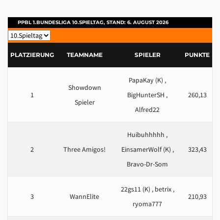
PPBL 1.BUNDESLIGA 10.SPIELTAG, STAND: 6. AUGUST 2026
PLATZIERUNG
TEAMNAME
SPIELER
PUNKTE
PapaKay (K) ,
Showdown
1
BigHunterSH ,
260,13
Spieler
Alfred22
Huibuhhhhh ,
2
Three Amigos!
EinsamerWolf (K) ,
323,43
Bravo-Dr-Som
22gs11 (K) , betrix ,
3
WannElite
210,93
ryoma777