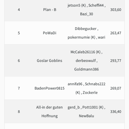
jetson5 (K) , Scheffi44 ,
4
Plan - B
303,60
Bazi_30
Dibbegucker ,
5
PoWaDi
263,47
pokermumie (K) , wari
McCaleb26116 (K) ,
6
Goslar Goblins
derbeowulf ,
293,77
Goldmann386
annifa96 , Schnabs222
7
BadenPower0815
269,07
(K) , Zockerle
All-in der guten
gerd_b , Pott1001 (K) ,
8
336,40
Hoffnung
NewBalu