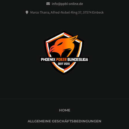
info@ppbl-online.de
Marco Tharra, Alfred-Nobel-Ring 37, 37574 Einbeck
HOME
ALLGEMEINE GESCHÄFTSBEDINGUNGEN