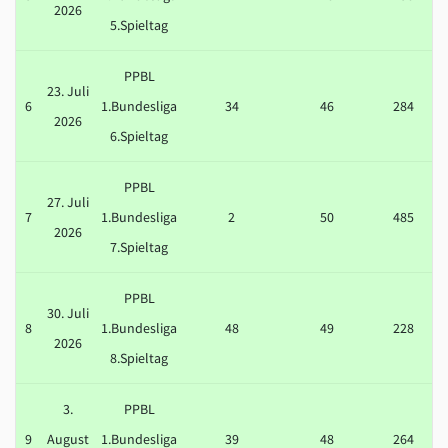
2026
5.Spieltag
PPBL
23. Juli
6
1.Bundesliga
34
46
284
2026
6.Spieltag
PPBL
27. Juli
7
1.Bundesliga
2
50
485
2026
7.Spieltag
PPBL
30. Juli
8
1.Bundesliga
48
49
228
2026
8.Spieltag
3.
PPBL
9
August
1.Bundesliga
39
48
264