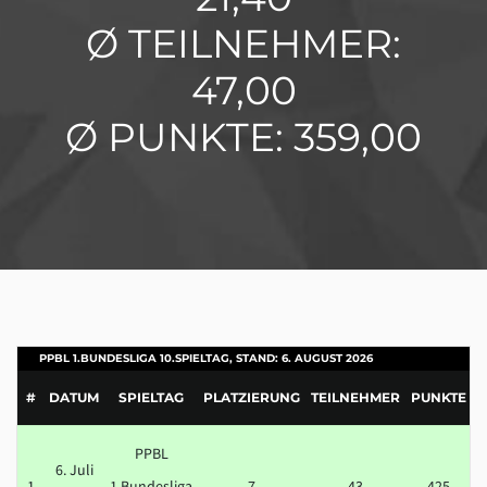
Ø TEILNEHMER:
47,00
Ø PUNKTE: 359,00
PPBL 1.BUNDESLIGA 10.SPIELTAG, STAND: 6. AUGUST 2026
#
DATUM
SPIELTAG
PLATZIERUNG
TEILNEHMER
PUNKTE
PPBL
6. Juli
1
1.Bundesliga
7
43
425