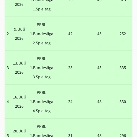
2026
1.Spieltag
PPBL
9. Juli
2
1.Bundesliga
42
45
252
2026
2.Spieltag
PPBL
13. Juli
3
1.Bundesliga
23
45
335
2026
3.Spieltag
PPBL
16. Juli
4
1.Bundesliga
24
48
330
2026
4.Spieltag
PPBL
20. Juli
5
1.Bundesliga
31
48
296