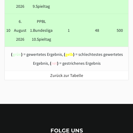
2026
9.Spieltag
6.
PPBL
10
August
1.Bundesliga
1
48
500
2026
10.Spieltag
(
grün
)
= gewertetes Ergebnis,
(
gelb
)
= schlechtestes gewertetes
Ergebnis,
(
rot
)
= gestrichenes Ergebnis
Zurück zur Tabelle
FOLGE UNS