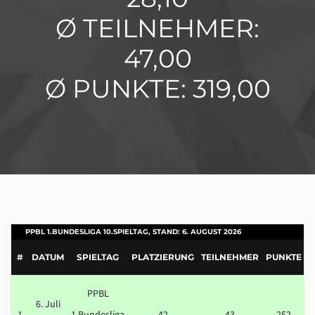
Ø TEILNEHMER:
47,00
Ø PUNKTE: 319,00
PPBL 1.BUNDESLIGA 10.SPIELTAG, STAND: 6. AUGUST 2026
#
DATUM
SPIELTAG
PLATZIERUNG
TEILNEHMER
PUNKTE
PPBL
6. Juli
1
1.Bundesliga
42
43
252