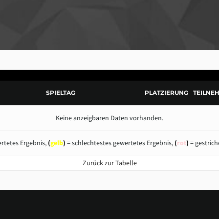
SPIELTAG
PLATZIERUNG
TEILNE
Keine anzeigbaren Daten vorhanden.
rtetes Ergebnis,
(
gelb
)
= schlechtestes gewertetes Ergebnis,
(
rot
)
= gestrich
Zurück zur Tabelle