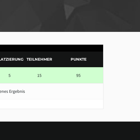
LATZIERUNG
TEILNEHMER
PUNKTE
5
15
95
enes Ergebnis