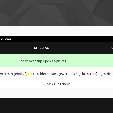
BER 2026
SPIELTAG
P
Sunday Headsup Open 4.Spieltag
rtetes Ergebnis,
(
gelb
)
= schlechtestes gewertetes Ergebnis,
(
rot
)
= gestrich
Zurück zur Tabelle