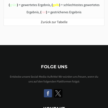
(
grün
)
= gewertetes Ergebnis,
(
gelb
)
= schlechtestes gewertetes
Ergebnis,
(
rot
)
= gestrichenes Ergebnis
Zurück zur Tabelle
FOLGE UNS
Entdecke unsere Social-Media-Auftritte! Wir würden uns freuen, wenn du
uns auf den folgenden Plattformen folgst: