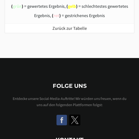
(
grün
)
= gewertetes Ergebnis,
(
gelb
)
= schlechtestes gewertetes
Ergebnis,
(
rot
)
= gestrichenes Ergebnis
Zurück zur Tabelle
FOLGE UNS
Entdecke unsere Social-Media-Auftritte! Wir würden uns freuen, wenn du
uns auf den folgenden Plattformen folgst: