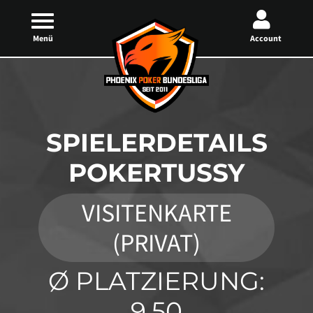
Menü
Account
SPIELERDETAILS
POKERTUSSY
VISITENKARTE
(PRIVAT)
Ø PLATZIERUNG:
9,50