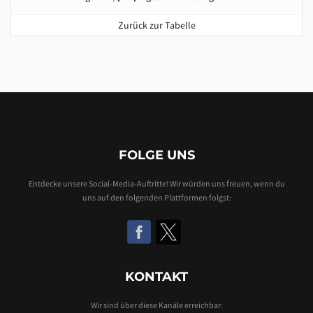
Zurück zur Tabelle
FOLGE UNS
Entdecke unsere Social-Media-Auftritte! Wir würden uns freuen, wenn du
uns auf den folgenden Plattformen folgst:
KONTAKT
Wir sind über diese Kanäle erreichbar: