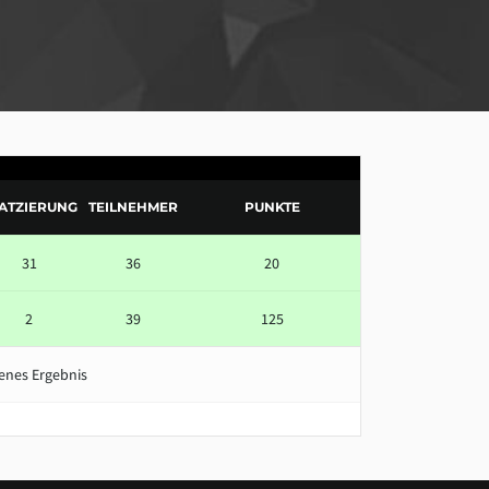
ATZIERUNG
TEILNEHMER
PUNKTE
31
36
20
2
39
125
enes Ergebnis