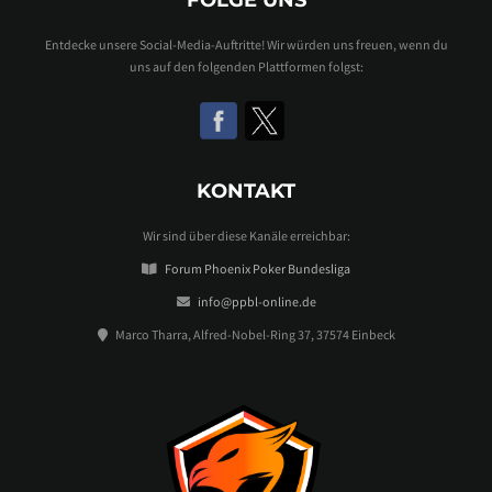
FOLGE UNS
Entdecke unsere Social-Media-Auftritte! Wir würden uns freuen, wenn du
uns auf den folgenden Plattformen folgst:
KONTAKT
Wir sind über diese Kanäle erreichbar:
Forum Phoenix Poker Bundesliga
info@ppbl-online.de
Marco Tharra, Alfred-Nobel-Ring 37, 37574 Einbeck