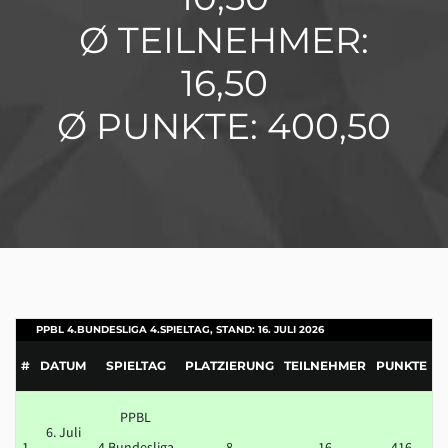
Ø TEILNEHMER:
16,50
Ø PUNKTE: 400,50
PPBL 4.BUNDESLIGA 4.SPIELTAG, STAND: 16. JULI 2026
#
DATUM
SPIELTAG
PLATZIERUNG
TEILNEHMER
PUNKTE
PPBL
6. Juli
1
4.Bundesliga
8
16
416